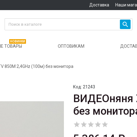
Доставка
Наши маг

НОВИНКИ
Е ТОВАРЫ
ОПТОВИКАМ
ДОСТА
 850M 2,4GHz (100м) без монитора
Код:
21243
ВИДЕОняня 
без монитор




