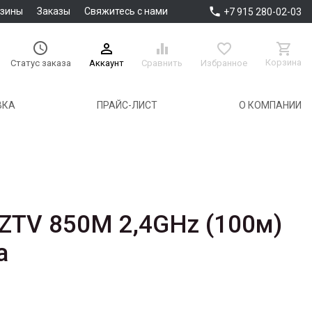

азины
Заказы
Свяжитесь с нами
+7 915 280-02-03





Корзина
Аккаунт
Сравнить
Избранное
Статус заказа
ВКА
ПРАЙС-ЛИСТ
О КОМПАНИИ
ZTV 850M 2,4GHz (100м)
а