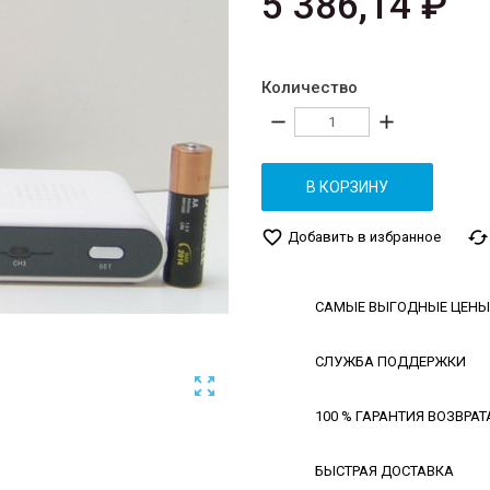
5 386,14 ₽
Количество
remove
add
В КОРЗИНУ
favorite_border
cached
Добавить в избранное
САМЫЕ ВЫГОДНЫЕ ЦЕНЫ
СЛУЖБА ПОДДЕРЖКИ

100 % ГАРАНТИЯ ВОЗВРАТ
БЫСТРАЯ ДОСТАВКА