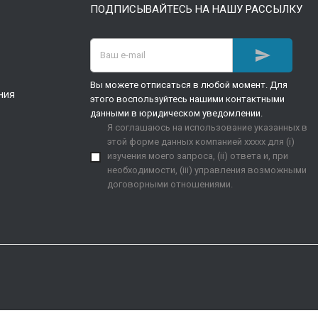
ПОДПИСЫВАЙТЕСЬ НА НАШУ РАССЫЛКУ

Вы можете отписаться в любой момент. Для
ния
этого воспользуйтесь нашими контактными
данными в юридическом уведомлении.
Я соглашаюсь на использование указанных в
этой форме данных компанией xxxxx для (i)
изучения моего запроса, (ii) ответа и, при
необходимости, (iii) управления возможными
договорными отношениями.