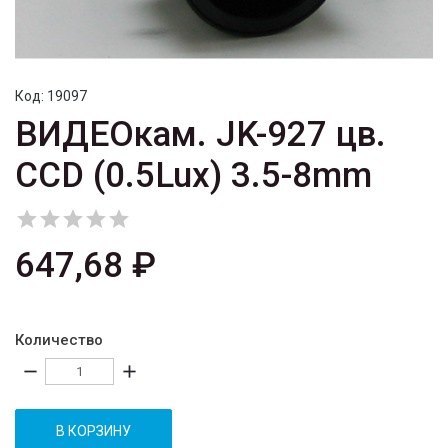
Код:
19097
ВИДЕОкам. JK-927 цв.
CCD (0.5Lux) 3.5-8mm





647,68 ₽
Количество
remove
add
В КОРЗИНУ