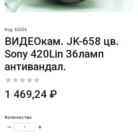
Код:
65554
ВИДЕОкам. JK-658 цв.
Sony 420Lin 36ламп
антивандал.





1 469,24 ₽
Количество
remove
add