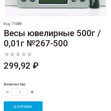
Код:
71088
Весы ювелирные 500г /
0,01г №267-500





299,92 ₽
Количество
remove
add
В КОРЗИНУ