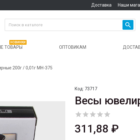
Доставка
Наши маг

НОВИНКИ
Е ТОВАРЫ
ОПТОВИКАМ
ДОСТА
рные 200г / 0,01г MH-375
Код:
73717
Весы ювелир





311,88 ₽