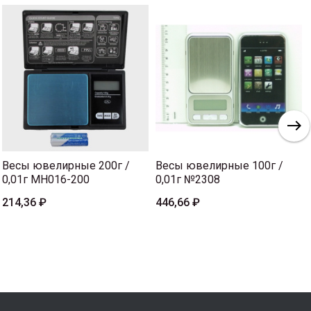
Весы ювелирные 200г /
Весы ювелирные 100г /
0,01г MH016-200
0,01г №2308
214,36 ₽
446,66 ₽