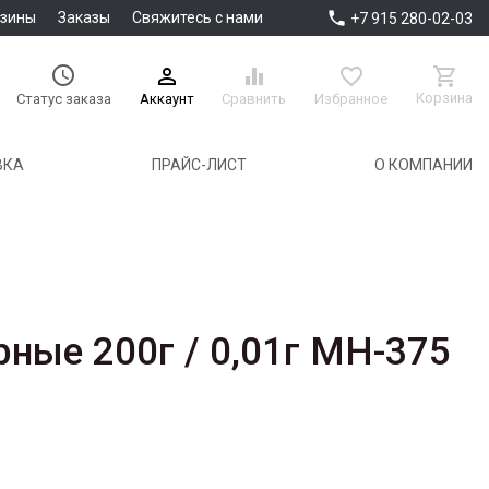

азины
Заказы
Свяжитесь с нами
+7 915 280-02-03





Корзина
Аккаунт
Сравнить
Избранное
Статус заказа
ВКА
ПРАЙС-ЛИСТ
О КОМПАНИИ
ные 200г / 0,01г MH-375