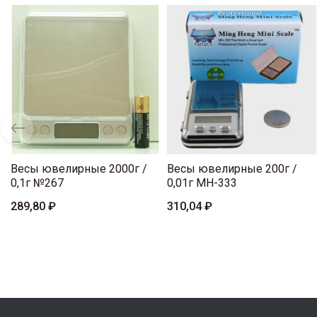
Весы ювелирные 2000г /
Весы ювелирные 200г /
0,1г №267
0,01г MH-333
289,80 ₽
310,04 ₽