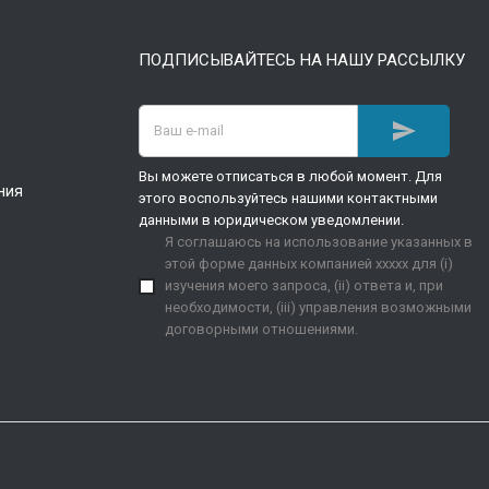
ПОДПИСЫВАЙТЕСЬ НА НАШУ РАССЫЛКУ

Вы можете отписаться в любой момент. Для
ния
этого воспользуйтесь нашими контактными
данными в юридическом уведомлении.
Я соглашаюсь на использование указанных в
этой форме данных компанией xxxxx для (i)
изучения моего запроса, (ii) ответа и, при
необходимости, (iii) управления возможными
договорными отношениями.