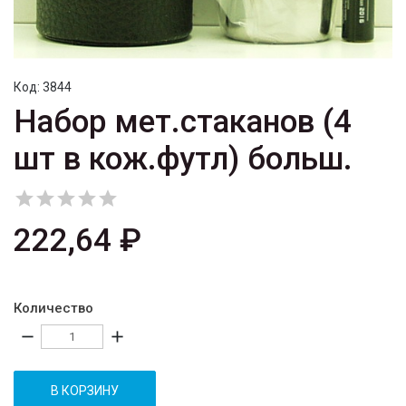
Код:
3844
Набор мет.стаканов (4
шт в кож.футл) больш.





222,64 ₽
Количество
remove
add
В КОРЗИНУ