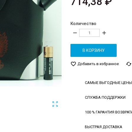
714,38 ₽
Количество
remove
add
В КОРЗИНУ
favorite_border
cached
Добавить в избранное
САМЫЕ ВЫГОДНЫЕ ЦЕНЫ
СЛУЖБА ПОДДЕРЖКИ

100 % ГАРАНТИЯ ВОЗВРАТ
БЫСТРАЯ ДОСТАВКА