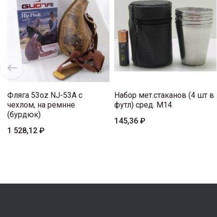
Фляга 53oz NJ-53A с
Набор мет.стаканов (4 шт в
чехлом, на ремнне
футл) сред. M14
(бурдюк)
145,36 ₽
1 528,12 ₽