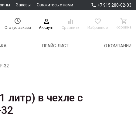

азины
Заказы
Свяжитесь с нами
+7 915 280-02-03





Корзина
Аккаунт
Сравнить
Избранное
Статус заказа
ВКА
ПРАЙС-ЛИСТ
О КОМПАНИИ
 F-32
1 литр) в чехле с
-32