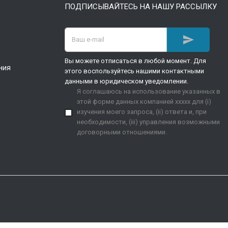
ПОДПИСЫВАЙТЕСЬ НА НАШУ РАССЫЛКУ

Вы можете отписаться в любой момент. Для
ния
этого воспользуйтесь нашими контактными
данными в юридическом уведомлении.
Я соглашаюсь на использование указанных в
этой форме данных компанией xxxxx для (i)
изучения моего запроса, (ii) ответа и, при
необходимости, (iii) управления возможными
договорными отношениями.