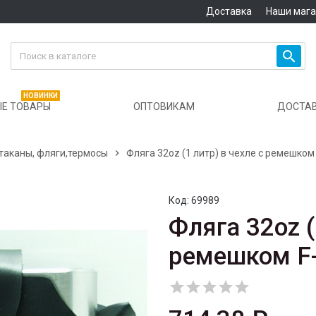
Доставка
Наши маг

НОВИНКИ
Е ТОВАРЫ
ОПТОВИКАМ
ДОСТА
таканы, фляги,термосы

Фляга 32oz (1 литр) в чехле с ремешком
Код:
69989
Фляга 32oz (
ремешком F




