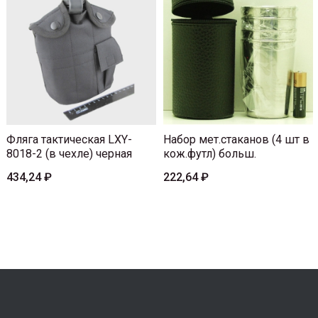
Фляга тактическая LXY-
Набор мет.стаканов (4 шт в
8018-2 (в чехле) черная
кож.футл) больш.
434,24 ₽
222,64 ₽