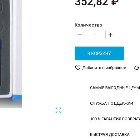
352,82 ₽
Количество
remove
add
В КОРЗИНУ
favorite_border
cached
Добавить в избранное
САМЫЕ ВЫГОДНЫЕ ЦЕНЫ
СЛУЖБА ПОДДЕРЖКИ

100 % ГАРАНТИЯ ВОЗВРАТ
БЫСТРАЯ ДОСТАВКА