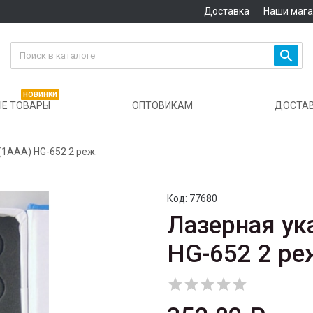
Доставка
Наши маг

НОВИНКИ
Е ТОВАРЫ
ОПТОВИКАМ
ДОСТА
(1AAA) HG-652 2 реж.
Код:
77680
Лазерная ук
HG-652 2 ре




