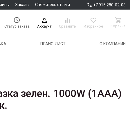

азины
Заказы
Свяжитесь с нами
+7 915 280-02-03





Корзина
Аккаунт
Сравнить
Избранное
Статус заказа
ВКА
ПРАЙС-ЛИСТ
О КОМПАНИИ
азка зелен. 1000W (1AAA)
ж.