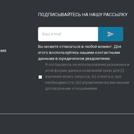
ПОДПИСЫВАЙТЕСЬ НА НАШУ РАССЫЛКУ

Вы можете отписаться в любой момент. Для
ния
этого воспользуйтесь нашими контактными
данными в юридическом уведомлении.
Я соглашаюсь на использование указанных в
этой форме данных компанией xxxxx для (i)
изучения моего запроса, (ii) ответа и, при
необходимости, (iii) управления возможными
договорными отношениями.