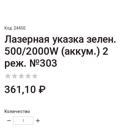
Код:
24450
Лазерная указка зелен.
500/2000W (аккум.) 2
реж. №303





361,10 ₽
Количество
remove
add