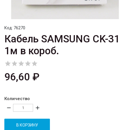
Код:
76270
Кабель SAMSUNG CK-31
1м в короб.





96,60 ₽
Количество
remove
add
В КОРЗИНУ