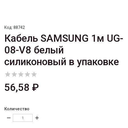
Код:
88742
Кабель SAMSUNG 1м UG-
08-V8 белый
силиконовый в упаковке





56,58 ₽
Количество
remove
add