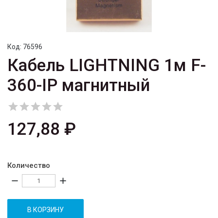
Код:
76596
Кабель LIGHTNING 1м F-
360-IP магнитный





127,88 ₽
Количество
remove
add
В КОРЗИНУ