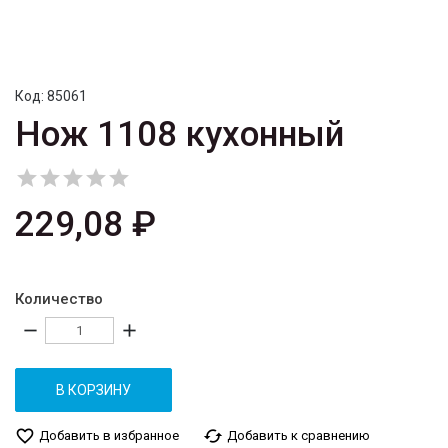
Код:
85061
Нож 1108 кухонный





229,08 ₽
Количество
remove
add
В КОРЗИНУ
favorite_border
cached
Добавить в избранное
Добавить к сравнению