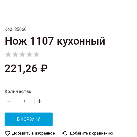
Код:
85060
Нож 1107 кухонный





221,26 ₽
Количество
remove
add
В КОРЗИНУ
favorite_border
cached
Добавить в избранное
Добавить к сравнению