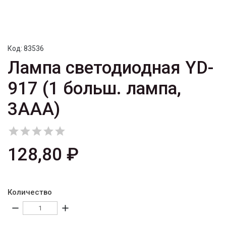
Код:
83536
Лампа светодиодная YD-
917 (1 больш. лампа,
3AAA)





128,80 ₽
Количество
remove
add