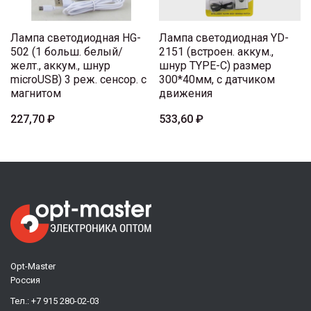
Лампа светодиодная HG-
Лампа светодиодная YD-
502 (1 больш. белый/
2151 (встроен. аккум.,
желт., аккум., шнур
шнур TYPE-C) размер
microUSB) 3 реж. сенсор. с
300*40мм, с датчиком
магнитом
движения
227,70 ₽
533,60 ₽
Opt-Master
Россия
Тел.:
+7 915 280-02-03