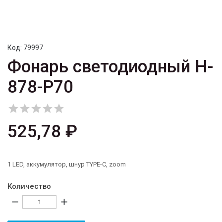
Код:
79997
Фонарь светодиодный H-
878-P70





525,78 ₽
1 LED, аккумулятор, шнур TYPE-C, zoom
Количество
remove
add