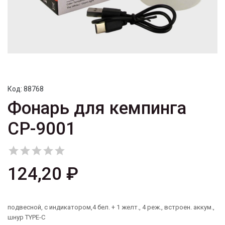
Код:
88768
Фонарь для кемпинга
CP-9001





124,20 ₽
подвесной, с индикатором,4 бел. + 1 желт., 4 реж., встроен. аккум.,
шнур TYPE-C