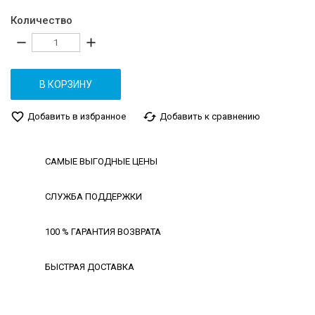
Количество
remove
add
В КОРЗИНУ
favorite_border
cached
Добавить в избранное
Добавить к сравнению
САМЫЕ ВЫГОДНЫЕ ЦЕНЫ
СЛУЖБА ПОДДЕРЖКИ
100 % ГАРАНТИЯ ВОЗВРАТА
БЫСТРАЯ ДОСТАВКА