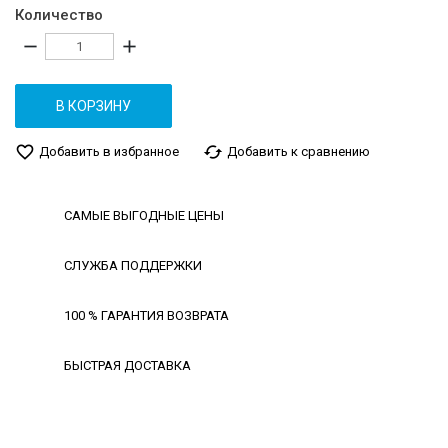
Количество
remove
add
В КОРЗИНУ
favorite_border
cached
Добавить в избранное
Добавить к сравнению
САМЫЕ ВЫГОДНЫЕ ЦЕНЫ
СЛУЖБА ПОДДЕРЖКИ
100 % ГАРАНТИЯ ВОЗВРАТА
БЫСТРАЯ ДОСТАВКА