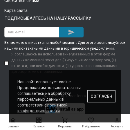
Свяжитесь с нами
Карта сайта
ПОДПИСЫВАЙТЕСЬ НА НАШУ РАССЫЛКУ

Вы можете отписаться в любой момент. Для этого воспользуйтесь
нашими контактными данными в юридическом уведомлении.
Я соглашаюсь на использование указанных в этой форме
данных компанией xxxxx для (i) изучения моего запроса, (ii)
ответа и, при необходимости, (iii) управления возможными
договорными отношениями.
Наш сайт использует cookie.
Продолжая им пользоваться, вы
соглашаетесь на обработку
© 2026 - opt-master.ru
СОГЛАСЕН
персональных данных в
соответствии с
политикой
конфиденциальности
.





Главная
Каталог
Корзина
Избранное
Аккаунт