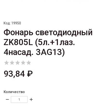
Код:
19950
Фонарь светодиодный
ZK805L (5л.+1лаз.
4насад. 3АG13)





93,84 ₽
Количество
remove
add