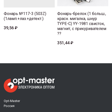
Фонарь №117-3 (503Z)
Фонарь-брелок (1 больш.,
(1ламп.+лаз.+детект.)
красн. мигалка, шнур
TYPE-C) YY-1981 свисток,
39,56 ₽
магнит, с прикуривателем
??
351,44 ₽
Opt-Master
Россия