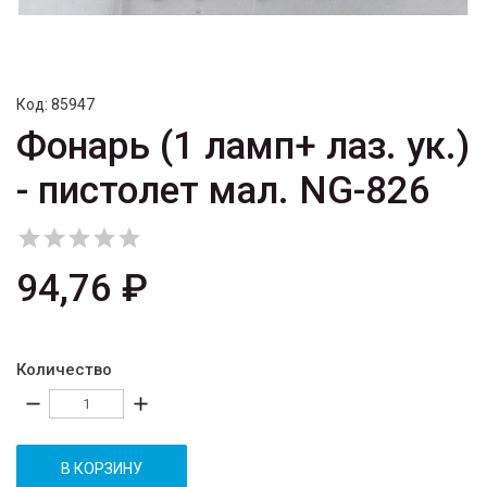
Код:
85947
Фонарь (1 ламп+ лаз. ук.)
- пистолет мал. NG-826





94,76 ₽
Количество
remove
add
В КОРЗИНУ