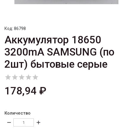
Код:
86798
Аккумулятор 18650
3200mA SAMSUNG (по
2шт) бытовые серые





178,94 ₽
Количество
remove
add