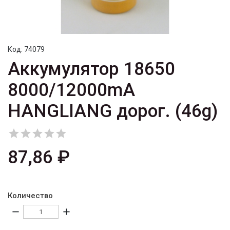
Код:
74079
Аккумулятор 18650
8000/12000mA
HANGLIANG дорог. (46g)





87,86 ₽
Количество
remove
add