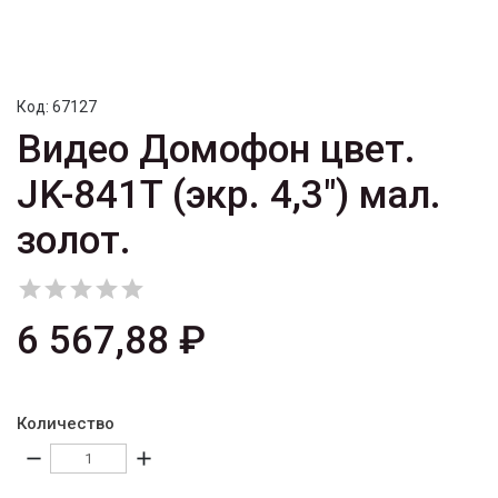
Код:
67127
Видео Домофон цвет.
JK-841T (экр. 4,3") мал.
золот.





6 567,88 ₽
Количество
remove
add