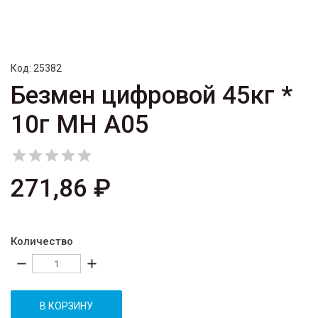
Код:
25382
Безмен цифровой 45кг *
10г MH A05





271,86 ₽
Количество
remove
add
В КОРЗИНУ