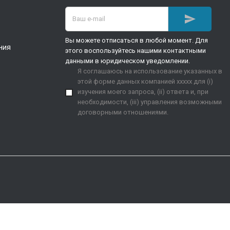

Вы можете отписаться в любой момент. Для
ния
этого воспользуйтесь нашими контактными
данными в юридическом уведомлении.
Я соглашаюсь на использование указанных в
этой форме данных компанией xxxxx для (i)
изучения моего запроса, (ii) ответа и, при
необходимости, (iii) управления возможными
договорными отношениями.