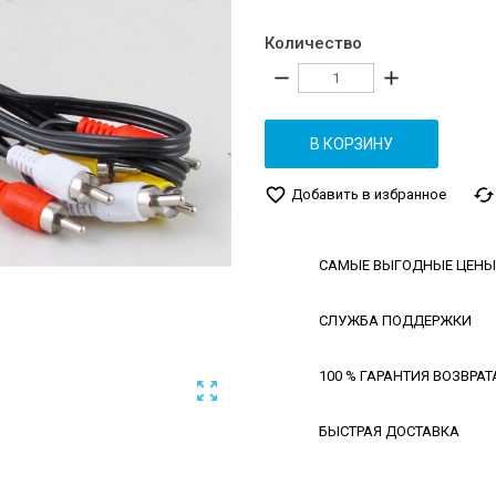
Количество
remove
add
В КОРЗИНУ
favorite_border
cached
Добавить в избранное
САМЫЕ ВЫГОДНЫЕ ЦЕНЫ
СЛУЖБА ПОДДЕРЖКИ
100 % ГАРАНТИЯ ВОЗВРАТ

БЫСТРАЯ ДОСТАВКА