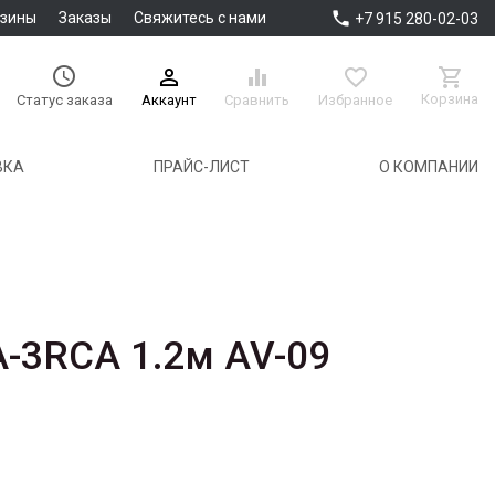

азины
Заказы
Свяжитесь с нами
+7 915 280-02-03





Корзина
Аккаунт
Сравнить
Избранное
Статус заказа
ВКА
ПРАЙС-ЛИСТ
О КОМПАНИИ
-3RCA 1.2м AV-09