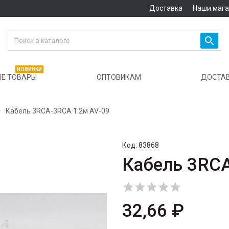
Доставка
Наши маг

НОВИНКИ
Е ТОВАРЫ
ОПТОВИКАМ
ДОСТА

Кабель 3RCA-3RCA 1.2м AV-09
Код:
83868
Кабель 3RCA





32,66 ₽