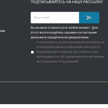
ПОДПИСЫВАЙТЕСЬ НА НАШУ РАССЫЛКУ

Вы можете отписаться в любой момент. Для
ния
этого воспользуйтесь нашими контактными
данными в юридическом уведомлении.
Я соглашаюсь на использование указанных в
этой форме данных компанией xxxxx для (i)
изучения моего запроса, (ii) ответа и, при
необходимости, (iii) управления возможными
договорными отношениями.