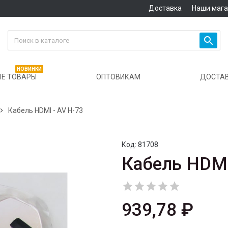
Доставка
Наши маг

НОВИНКИ
Е ТОВАРЫ
ОПТОВИКАМ
ДОСТА

Кабель HDMI - AV H-73
Код:
81708
Кабель HDMI





939,78 ₽