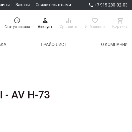

азины
Заказы
Свяжитесь с нами
+7 915 280-02-03





Корзина
Аккаунт
Сравнить
Избранное
Статус заказа
ВКА
ПРАЙС-ЛИСТ
О КОМПАНИИ
 - AV H-73