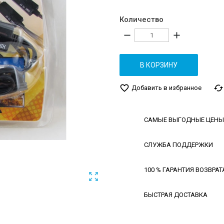
Количество
remove
add
В КОРЗИНУ
favorite_border
cached
Добавить в избранное
САМЫЕ ВЫГОДНЫЕ ЦЕНЫ
СЛУЖБА ПОДДЕРЖКИ
100 % ГАРАНТИЯ ВОЗВРАТ

БЫСТРАЯ ДОСТАВКА