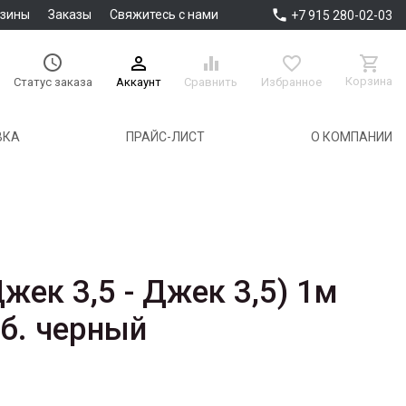

азины
Заказы
Свяжитесь с нами
+7 915 280-02-03





Корзина
Аккаунт
Сравнить
Избранное
Статус заказа
ВКА
ПРАЙС-ЛИСТ
О КОМПАНИИ
жек 3,5 - Джек 3,5) 1м
об. черный