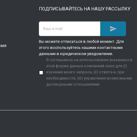
ПОДПИСЫВАЙТЕСЬ НА НАШУ РАССЫЛКУ

Вы можете отписаться в любой момент. Для
ния
этого воспользуйтесь нашими контактными
данными в юридическом уведомлении.
Я соглашаюсь на использование указанных в
этой форме данных компанией xxxxx для (i)
изучения моего запроса, (ii) ответа и, при
необходимости, (iii) управления возможными
договорными отношениями.