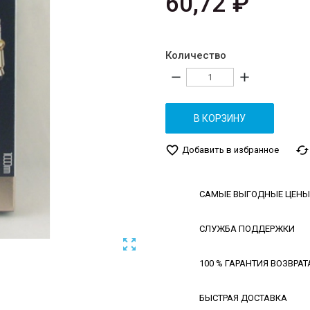
60,72 ₽
Количество
remove
add
В КОРЗИНУ
favorite_border
cached
Добавить в избранное
САМЫЕ ВЫГОДНЫЕ ЦЕНЫ
СЛУЖБА ПОДДЕРЖКИ

100 % ГАРАНТИЯ ВОЗВРАТ
БЫСТРАЯ ДОСТАВКА