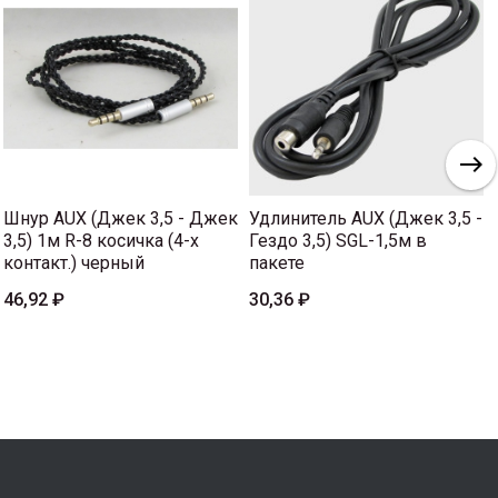
Шнур AUX (Джек 3,5 - Джек
Удлинитель AUX (Джек 3,5 -
3,5) 1м R-8 косичка (4-х
Гездо 3,5) SGL-1,5м в
контакт.) черный
пакете
46,92 ₽
30,36 ₽