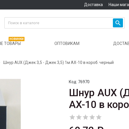
Доставка
Наши маг

НОВИНКИ
Е ТОВАРЫ
ОПТОВИКАМ
ДОСТА

Шнур AUX (Джек 3,5 - Джек 3,5) 1м AX-10 в короб. черный
Код:
76970
Шнур AUX (Д
AX-10 в кор




