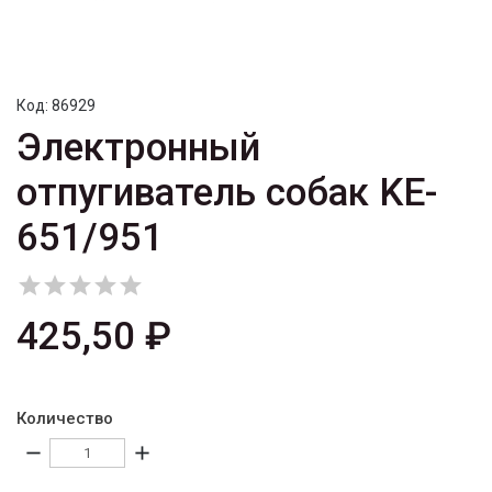
Код:
86929
Электронный
отпугиватель собак KE-
651/951





425,50 ₽
Количество
remove
add