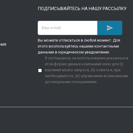
ПОДПИСЫВАЙТЕСЬ НА НАШУ РАССЫЛКУ

Вы можете отписаться в любой момент. Для
ния
этого воспользуйтесь нашими контактными
данными в юридическом уведомлении.
Я соглашаюсь на использование указанных в
этой форме данных компанией xxxxx для (i)
изучения моего запроса, (ii) ответа и, при
необходимости, (iii) управления возможными
договорными отношениями.