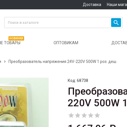
Доставка
Наши маг

НОВИНКИ
Е ТОВАРЫ
ОПТОВИКАМ
ДОСТА
и

Преобразователь напряжения 24V-220V 500W 1 роз. деш.
Код:
68738
Преобразова
220V 500W 1




