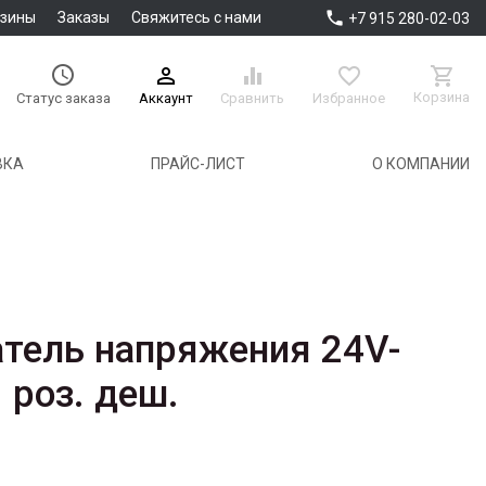

азины
Заказы
Свяжитесь с нами
+7 915 280-02-03





Корзина
Аккаунт
Сравнить
Избранное
Статус заказа
ВКА
ПРАЙС-ЛИСТ
О КОМПАНИИ
тель напряжения 24V-
 роз. деш.