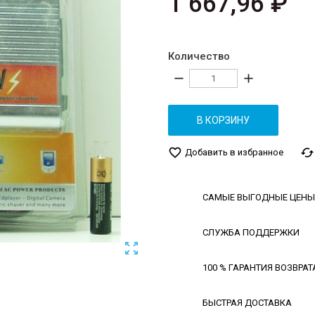
1 667,96 ₽
Количество
remove
add
В КОРЗИНУ
favorite_border
cached
Добавить в избранное
САМЫЕ ВЫГОДНЫЕ ЦЕНЫ
СЛУЖБА ПОДДЕРЖКИ

100 % ГАРАНТИЯ ВОЗВРАТ
БЫСТРАЯ ДОСТАВКА