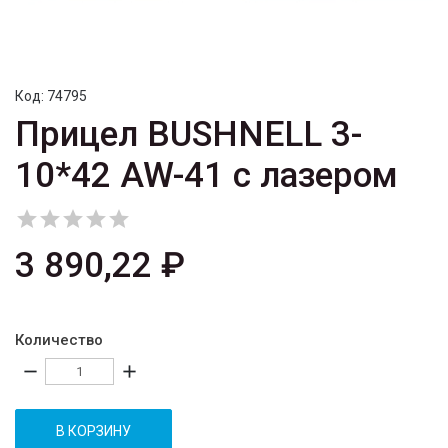
Код:
74795
Прицел BUSHNELL 3-
10*42 AW-41 с лазером





3 890,22 ₽
Количество
remove
add
В КОРЗИНУ