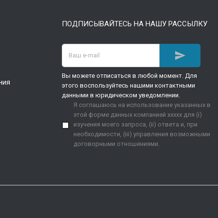
ПОДПИСЫВАЙТЕСЬ НА НАШУ РАССЫЛКУ

Вы можете отписаться в любой момент. Для
ния
этого воспользуйтесь нашими контактными
данными в юридическом уведомлении.
Я соглашаюсь на использование указанных в
этой форме данных компанией xxxxx для (i)
изучения моего запроса, (ii) ответа и, при
необходимости, (iii) управления возможными
договорными отношениями.