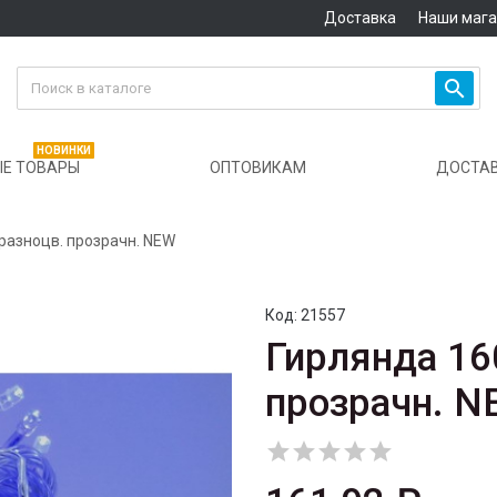
Доставка
Наши маг

НОВИНКИ
Е ТОВАРЫ
ОПТОВИКАМ
ДОСТА
 разноцв. прозрачн. NEW
Код:
21557
Гирлянда 160
прозрачн. N




