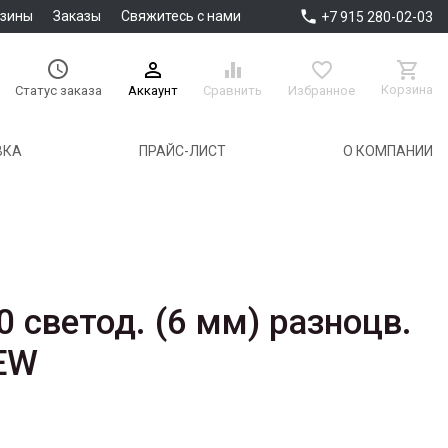

азины
Заказы
Свяжитесь с нами
+7 915 280-02-03





Корзина
Аккаунт
Сравнить
Избранное
Статус заказа
ВКА
ПРАЙС-ЛИСТ
О КОМПАНИИ
 светод. (6 мм) разноцв.
EW