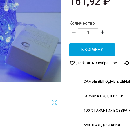
161,92 ₽
Количество
remove
add
В КОРЗИНУ
favorite_border
cached
Добавить в избранное
САМЫЕ ВЫГОДНЫЕ ЦЕНЫ
СЛУЖБА ПОДДЕРЖКИ

100 % ГАРАНТИЯ ВОЗВРАТ
БЫСТРАЯ ДОСТАВКА