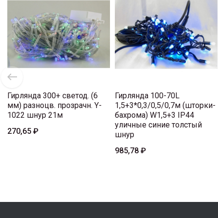
Гирлянда 300+ светод. (6
Гирлянда 100-70L
мм) разноцв. прозрачн. Y-
1,5+3*0,3/0,5/0,7м (шторки-
1022 шнур 21м
бахрома) W1,5+3 IP44
уличные синие толстый
270,65 ₽
шнур
985,78 ₽