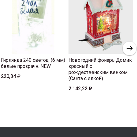
Гирлянда 240 светод. (6 мм)
Новогодний фонарь Домик
белые прозрачн. NEW
красный с
рождественским венком
220,34 ₽
(Санта с елкой)
2 142,22 ₽