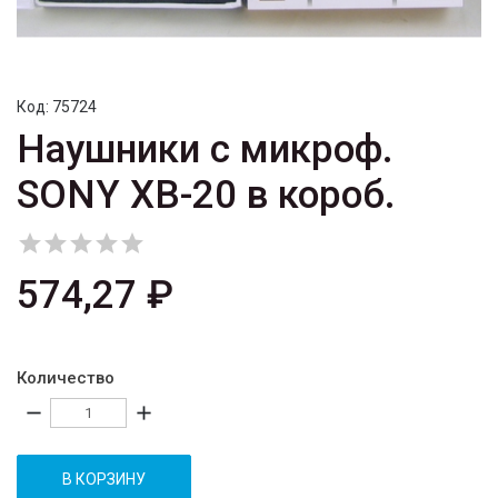
Код:
75724
Наушники с микроф.
SONY XB-20 в короб.





574,27 ₽
Количество
remove
add
В КОРЗИНУ