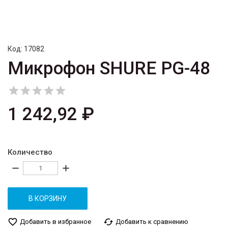
Код:
17082
Микрофон SHURE PG-48





1 242,92 ₽
Количество
remove
add
В КОРЗИНУ
favorite_border
cached
Добавить в избранное
Добавить к сравнению