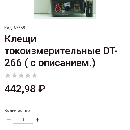
Код:
67659
Клещи
токоизмерительные DT-
266 ( с описанием.)





442,98 ₽
Количество
remove
add