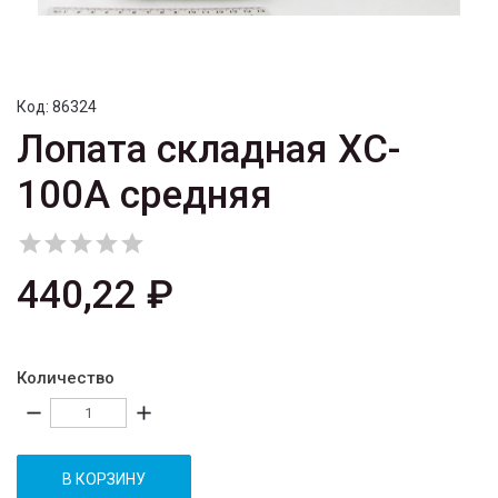
Код:
86324
Лопата складная XC-
100A средняя





440,22 ₽
Количество
remove
add
В КОРЗИНУ