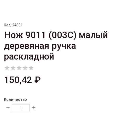
Код:
24031
Нож 9011 (003C) малый
деревяная ручка
раскладной





150,42 ₽
Количество
remove
add