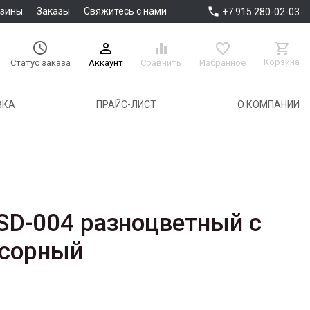

азины
Заказы
Свяжитесь с нами
+7 915 280-02-03





Корзина
Аккаунт
Сравнить
Избранное
Статус заказа
ВКА
ПРАЙС-ЛИСТ
О КОМПАНИИ
SD-004 разноцветный с
нсорный