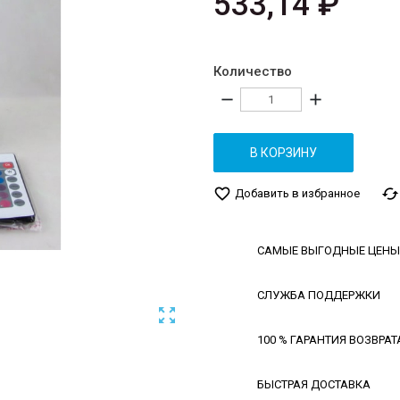
533,14 ₽
Количество
remove
add
В КОРЗИНУ
favorite_border
cached
Добавить в избранное
САМЫЕ ВЫГОДНЫЕ ЦЕНЫ
СЛУЖБА ПОДДЕРЖКИ

100 % ГАРАНТИЯ ВОЗВРАТ
БЫСТРАЯ ДОСТАВКА