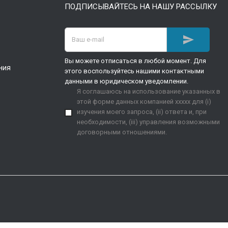
ПОДПИСЫВАЙТЕСЬ НА НАШУ РАССЫЛКУ

Вы можете отписаться в любой момент. Для
ния
этого воспользуйтесь нашими контактными
данными в юридическом уведомлении.
Я соглашаюсь на использование указанных в
этой форме данных компанией xxxxx для (i)
изучения моего запроса, (ii) ответа и, при
необходимости, (iii) управления возможными
договорными отношениями.