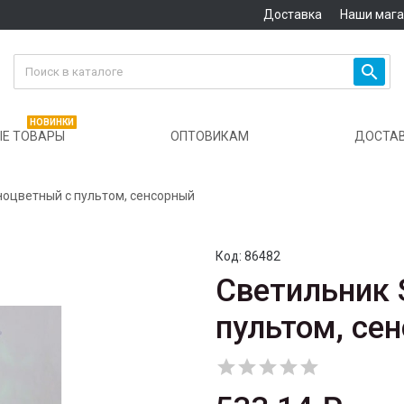
Доставка
Наши маг

НОВИНКИ
Е ТОВАРЫ
ОПТОВИКАМ
ДОСТА
ноцветный с пультом, сенсорный
Код:
86482
Светильник 
пультом, се




