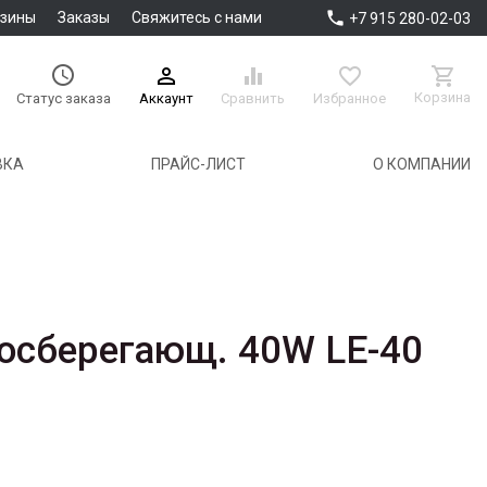

азины
Заказы
Свяжитесь с нами
+7 915 280-02-03





Корзина
Аккаунт
Сравнить
Избранное
Статус заказа
ВКА
ПРАЙС-ЛИСТ
О КОМПАНИИ
осберегающ. 40W LE-40