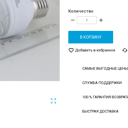
Количество
remove
add
В КОРЗИНУ
favorite_border
cached
Добавить в избранное
САМЫЕ ВЫГОДНЫЕ ЦЕНЫ
СЛУЖБА ПОДДЕРЖКИ
100 % ГАРАНТИЯ ВОЗВРАТ

БЫСТРАЯ ДОСТАВКА