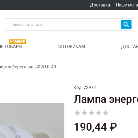
Доставка
Наши маг

НОВИНКИ
Е ТОВАРЫ
ОПТОВИКАМ
ДОСТА
нергосберегающ. 40W LE-40
Код:
72972
Лампа энерг





190,44 ₽