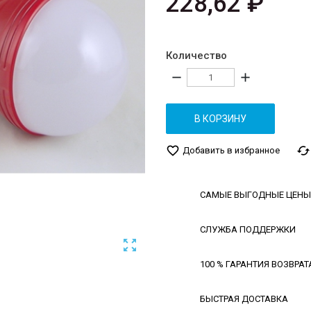
228,62 ₽
Количество
remove
add
В КОРЗИНУ
favorite_border
cached
Добавить в избранное
САМЫЕ ВЫГОДНЫЕ ЦЕНЫ
СЛУЖБА ПОДДЕРЖКИ

100 % ГАРАНТИЯ ВОЗВРАТ
БЫСТРАЯ ДОСТАВКА