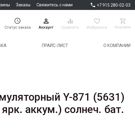

азины
Заказы
Свяжитесь с нами
+7 915 280-02-03





Корзина
Аккаунт
Сравнить
Избранное
Статус заказа
ВКА
ПРАЙС-ЛИСТ
О КОМПАНИИ
муляторный Y-871 (5631)
 ярк. аккум.) солнеч. бат.