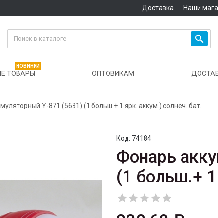
Доставка
Наши маг

НОВИНКИ
Е ТОВАРЫ
ОПТОВИКАМ
ДОСТА
уляторный Y-871 (5631) (1 больш.+ 1 ярк. аккум.) солнеч. бат.
Код:
74184
Фонарь акку
(1 больш.+ 1




