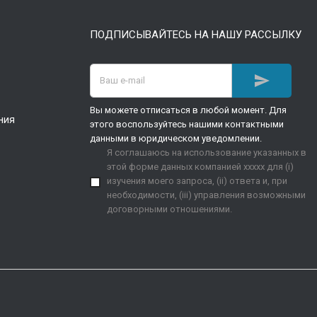
ПОДПИСЫВАЙТЕСЬ НА НАШУ РАССЫЛКУ

Вы можете отписаться в любой момент. Для
ния
этого воспользуйтесь нашими контактными
данными в юридическом уведомлении.
Я соглашаюсь на использование указанных в
этой форме данных компанией xxxxx для (i)
изучения моего запроса, (ii) ответа и, при
необходимости, (iii) управления возможными
договорными отношениями.