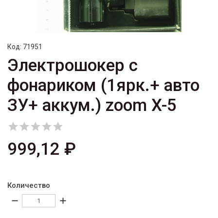
Код:
71951
Электрошокер с
фонариком (1ярк.+ авто
ЗУ+ аккум.) zoom X-5





999,12 ₽
Количество
remove
add