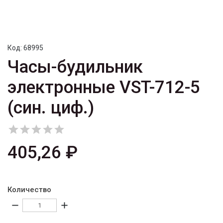
Код:
68995
Часы-будильник
электронные VST-712-5
(син. циф.)





405,26 ₽
Количество
remove
add