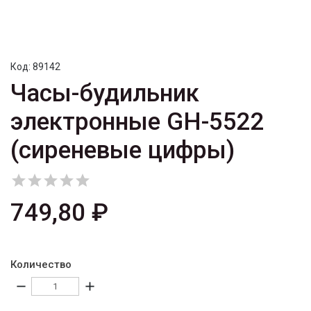
Код:
89142
Часы-будильник
электронные GH-5522
(сиреневые цифры)





749,80 ₽
Количество
remove
add