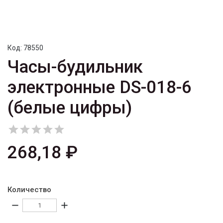
Код:
78550
Часы-будильник
электронные DS-018-6
(белые цифры)





268,18 ₽
Количество
remove
add