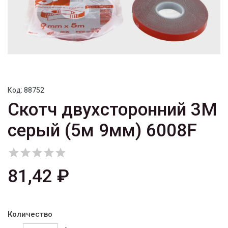
Код:
88752
Скотч двухсторонний 3М
серый (5м 9мм) 6008F





81,42 ₽
Количество