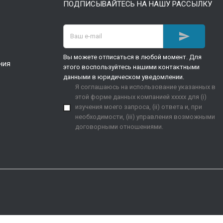
ПОДПИСЫВАЙТЕСЬ НА НАШУ РАССЫЛКУ

Вы можете отписаться в любой момент. Для
ния
этого воспользуйтесь нашими контактными
данными в юридическом уведомлении.
Я соглашаюсь на использование указанных в
этой форме данных компанией xxxxx для (i)
изучения моего запроса, (ii) ответа и, при
необходимости, (iii) управления возможными
договорными отношениями.