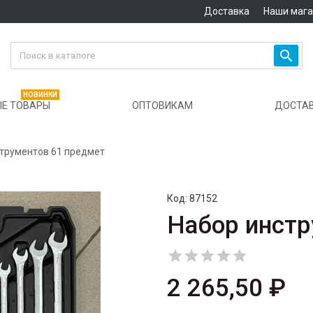
Доставка
Наши маг

НОВИНКИ
Е ТОВАРЫ
ОПТОВИКАМ
ДОСТА
трументов 61 предмет
Код:
87152
Набор инстр





2 265,50 ₽