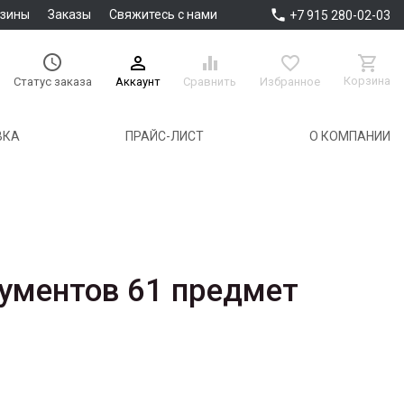

азины
Заказы
Свяжитесь с нами
+7 915 280-02-03





Корзина
Аккаунт
Сравнить
Избранное
Статус заказа
ВКА
ПРАЙС-ЛИСТ
О КОМПАНИИ
ументов 61 предмет