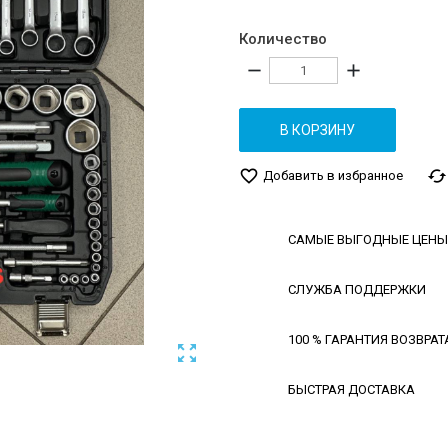
Количество
remove
add
В КОРЗИНУ
favorite_border
cached
Добавить в избранное
САМЫЕ ВЫГОДНЫЕ ЦЕНЫ
СЛУЖБА ПОДДЕРЖКИ
100 % ГАРАНТИЯ ВОЗВРАТ

БЫСТРАЯ ДОСТАВКА