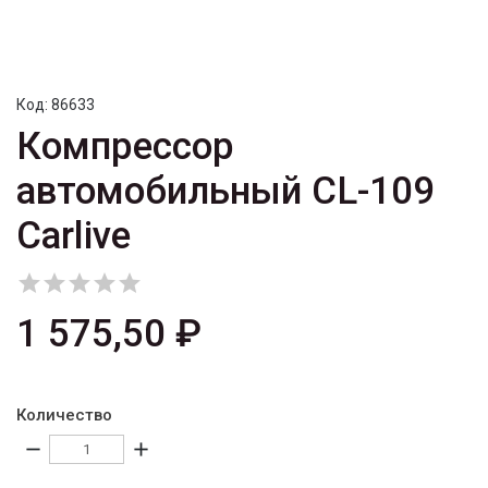
Код:
86633
Компрессор
автомобильный CL-109
Carlive





1 575,50 ₽
Количество
remove
add