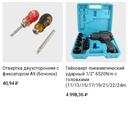
Отвертка двухсторонняя с
Гайковерт пневматический
фиксатором A9 (бочонок)
ударный 1/2" 6520N.m с
головками
40,94 ₽
(11/13/15/17/19/21/22/24m
4 998,36 ₽