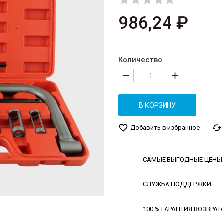





986,24 ₽
Количество
remove
add
В КОРЗИНУ
favorite_border
cached
Добавить в избранное
САМЫЕ ВЫГОДНЫЕ ЦЕНЫ
СЛУЖБА ПОДДЕРЖКИ
100 % ГАРАНТИЯ ВОЗВРАТ