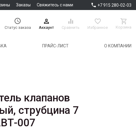

азины
Заказы
Свяжитесь с нами
+7 915 280-02-03





Корзина
Аккаунт
Сравнить
Избранное
Статус заказа
ВКА
ПРАЙС-ЛИСТ
О КОМПАНИИ
тель клапанов
ый, струбцина 7
АВТ-007