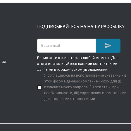
ПОДПИСЫВАЙТЕСЬ НА НАШУ РАССЫЛКУ

Вы можете отписаться в любой момент. Для
ния
этого воспользуйтесь нашими контактными
данными в юридическом уведомлении.
Я соглашаюсь на использование указанных в
этой форме данных компанией xxxxx для (i)
изучения моего запроса, (ii) ответа и, при
необходимости, (iii) управления возможными
договорными отношениями.