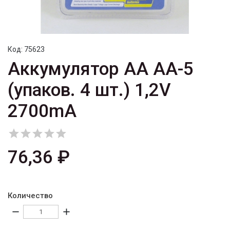
Код:
75623
Аккумулятор AA AA-5
(упаков. 4 шт.) 1,2V
2700mA





76,36 ₽
Количество
remove
add