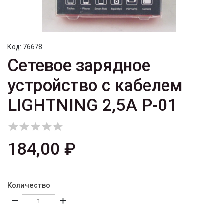
Код:
76678
Сетевое зарядное
устройство с кабелем
LIGHTNING 2,5A P-01





184,00 ₽
Количество
remove
add