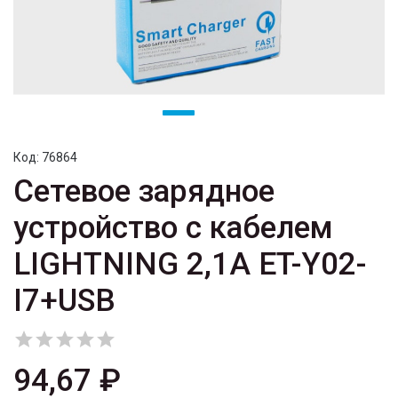
Код:
76864
Сетевое зарядное
устройство с кабелем
LIGHTNING 2,1A ET-Y02-
I7+USB





94,67 ₽