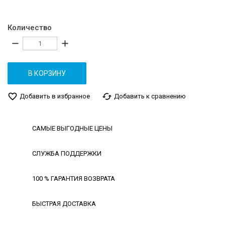
Количество
remove
add
В КОРЗИНУ
favorite_border
cached
Добавить в избранное
Добавить к сравнению
САМЫЕ ВЫГОДНЫЕ ЦЕНЫ
СЛУЖБА ПОДДЕРЖКИ
100 % ГАРАНТИЯ ВОЗВРАТА
БЫСТРАЯ ДОСТАВКА